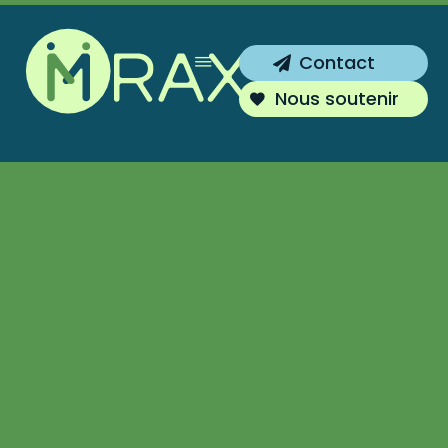
Inscrivez-vous !
Contact
Vous souhaitez être tenu au courant de
Nous soutenir
nos actions ?
S'inscrire
Non merci