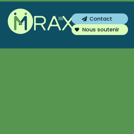
Inscrivez-vous !
Contact
Vous souhaitez être tenu au courant de
Nous soutenir
nos actions ?
S'inscrire
Non merci