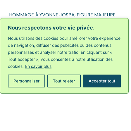
HOMMAGE À YVONNE JOSPA, FIGURE MAJEURE
DE LA LUTTE ANTIRACISTE – SAVE THE DATE
Nous respectons votre vie privée.
Nous utilisons des cookies pour améliorer votre expérience
LIRE PLUS
de navigation, diffuser des publicités ou des contenus
personnalisés et analyser notre trafic. En cliquant sur «
Tout accepter », vous consentez à notre utilisation des
cookies.
En savoir plus
Personnaliser
Tout rejeter
Accepter tout
NOUVELLE CAMPAGNE MRAX : « QU’EST-CE