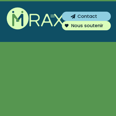
Inscrivez-vous !
Contact
Vous souhaitez être tenu au courant de
Nous soutenir
nos actions ?
S'inscrire
Non merci