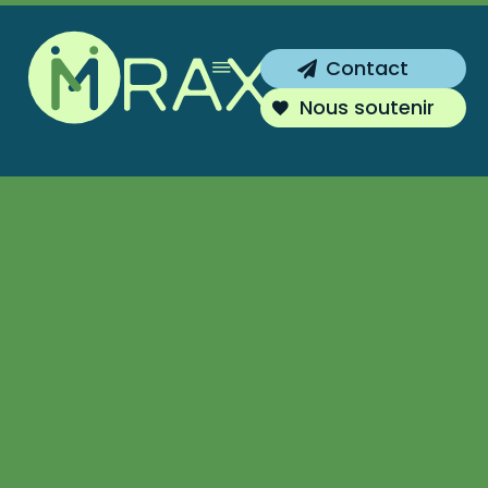
Inscrivez-vous !
Contact
Vous souhaitez être tenu au courant de
Nous soutenir
nos actions ?
S'inscrire
Non merci