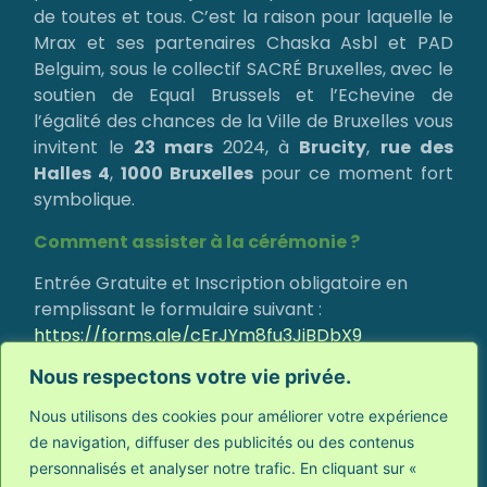
de toutes et tous. C’est la raison pour laquelle le
Mrax et ses partenaires Chaska Asbl et PAD
Belguim, sous le collectif SACRÉ Bruxelles, avec le
soutien de Equal Brussels et l’Echevine de
l’égalité des chances de la Ville de Bruxelles vous
invitent le
23 mars
2024, à
Brucity
,
rue des
Halles 4
,
1000 Bruxelles
pour ce moment fort
symbolique.
Comment assister à la cérémonie ?
Entrée Gratuite et Inscription obligatoire en
remplissant le formulaire suivant :
https://forms.gle/cErJYm8fu3JjBDbX9
Au plaisir de vous y voir nombreux.ses afin de
Nous respectons votre vie privée.
célébrer la mémoire d’Yvonne JOSPA et
Nous utilisons des cookies pour améliorer votre expérience
poursuivre ensemble la lutte contre Le Racisme,
de navigation, diffuser des publicités ou des contenus
l’Antisémitisme et toutes les diverses formes de
personnalisés et analyser notre trafic. En cliquant sur «
discriminations.