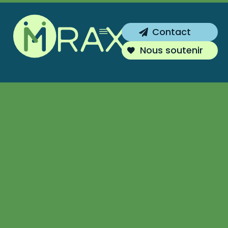
Inscrivez-vous !
Contact
Vous souhaitez être tenu au courant de
Nous soutenir
nos actions ?
S'inscrire
Non merci