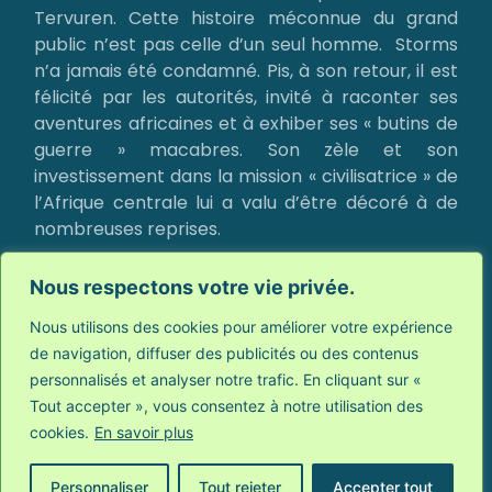
Tervuren. Cette histoire méconnue du grand
public n’est pas celle d’un seul homme. Storms
n’a jamais été condamné. Pis, à son retour, il est
félicité par les autorités, invité à raconter ses
aventures africaines et à exhiber ses « butins de
guerre » macabres. Son zèle et son
investissement dans la mission « civilisatrice » de
l’Afrique centrale lui a valu d’être décoré à de
nombreuses reprises.
Aujourd’hui, deux des trois cranes sont toujours
Nous respectons votre vie privée.
conservés à l’Institut Royal des Sciences
naturelles de Belgique (IRSNB) mais n’ont jamais
Nous utilisons des cookies pour améliorer votre expérience
été exposés. Rangés puis oubliés, ces restes
de navigation, diffuser des publicités ou des contenus
humains ont eu le même destin que l’histoire
personnalisés et analyser notre trafic. En cliquant sur «
qu’ils renferment.
Tout accepter », vous consentez à notre utilisation des
cookies.
En savoir plus
Il est pourtant inadmissible qu’aucun débat
public n’ait été ouvert sur les conditions
Personnaliser
Tout rejeter
Accepter tout