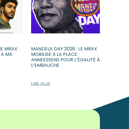
E MRAX :
MANDELA DAY 2026 : LE MRAX
E A MA
MOBILISÉ À LA PLACE
ANNEESSENS POUR L’ÉGALITÉ À
L’EMBAUCHE
scrivez-vous !
LIRE PLUS
 souhaitez être tenu au courant de nos
ons ?