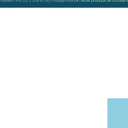
Bruxelles | +32 (0) 2 209 62 50 | mrax@mrax.be |
Notre politique de confident