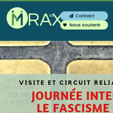
Inscrivez-vous !
Contact
Vous souhaitez être tenu au courant de
Nous soutenir
nos actions ?
S'inscrire
Non merci