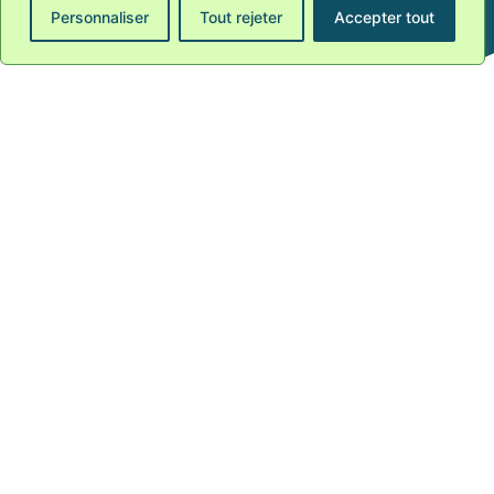
Personnaliser
Tout rejeter
Accepter tout
ARTICLE PRÉCÉDENT
ARTICLE SUIVANT
Articles Liés