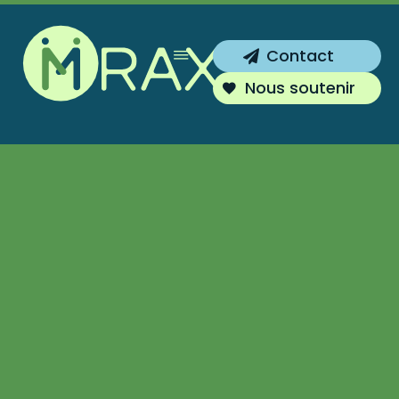
Inscrivez-vous !
Contact
Vous souhaitez être tenu au courant de
Nous soutenir
nos actions ?
S'inscrire
Non merci