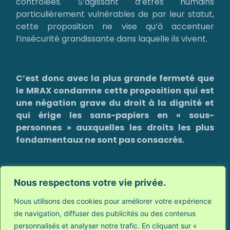
contrôlées. S’agissant d’êtres humains
particulièrement vulnérables de par leur statut,
cette proposition ne vise qu’à accentuer
l’insécurité grandissante dans laquelle ils vivent.
C’est donc avec la plus grande fermeté que
le MRAX condamne cette proposition qui est
une négation grave du droit à la dignité et
qui érige les sans-papiers en « sous-
personnes » auxquelles les droits les plus
fondamentaux ne sont pas consacrés.
Probablement s’agit-il, en définitive, de la
Nous respectons votre vie privée.
nouvelle définition de l’Etat de droit que notre
Nous utilisons des cookies pour améliorer votre expérience
nouveau gouvernement et son administration
de navigation, diffuser des publicités ou des contenus
entendent appliquer à notre Royaume…
Auquel
personnalisés et analyser notre trafic. En cliquant sur «
cas le MRAX prendra toutes les initiatives