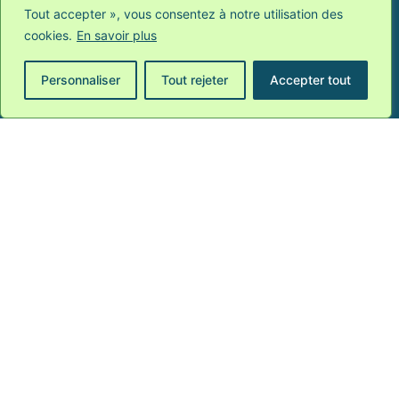
Tout accepter », vous consentez à notre utilisation des
nécessaires afin de contrer ces mesures au
cookies.
En savoir plus
relent raciste.
Personnaliser
Tout rejeter
Accepter tout
Carlos Crespo
0485/311658
ARTICLE PRÉCÉDENT
ARTICLE SUIVANT
Articles Liés