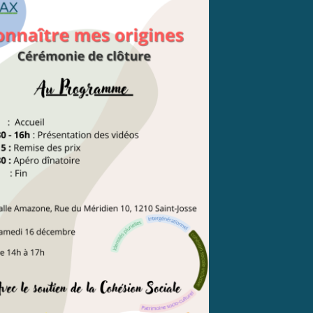
In
Vous
acti